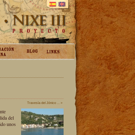
Travesía del Jónico ... >
nte
lida del
dido unos