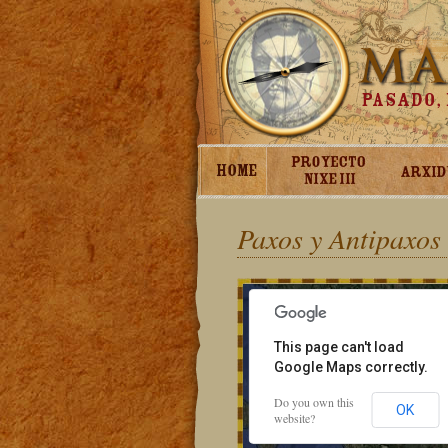
Paxos y Antipaxos
For development purposes only
This page can't load
Google Maps correctly.
Do you own this
OK
website?