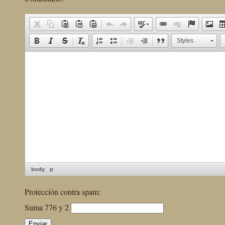
Styles
body
p
Protección contra spam:
Suma 776 y 2