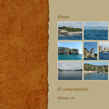
Fotos
0 comentarios
última en: