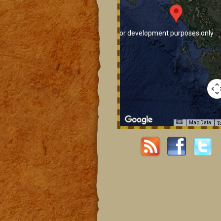
For development purposes only
T
Map Data
For development purposes only