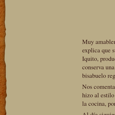
Muy amableme
explica que s
Iquito, produ
conserva una
bisabuelo re
Nos comenta 
hizo al estil
la cocina, po
Al día siguie