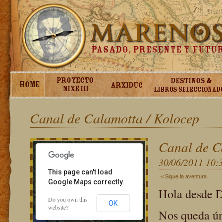
ent purposes only
For development purposes only
Canal de Calamotta / Kolocep
Canal de C
30/06/2011 10:
This page can't load
< Sigue la aventura
Google Maps correctly.
Hola desde 
Do you own this
OK
website?
Nos queda ún