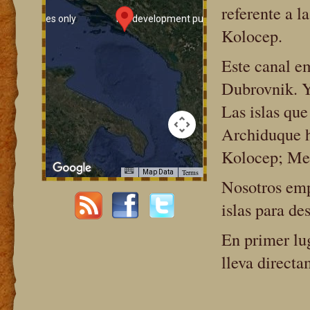
referente a l
ent purposes only
For development purposes only
Kolocep.
Este canal em
Dubrovnik. Y 
Las islas que
Archiduque ha
Kolocep; Mez
Terms
Map Data
Nosotros emp
ent purposes only
For development purposes only
islas para de
En primer lu
lleva directa