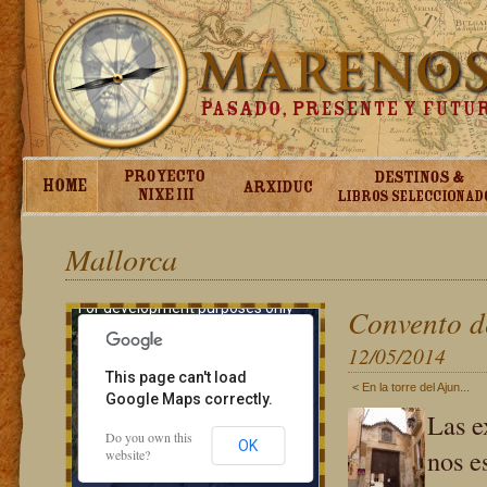
Mallorca
For development purposes only
Convento d
12/05/2014
This page can't load
< En la torre del Ajun...
Google Maps correctly.
Las e
Do you own this
OK
nos e
website?