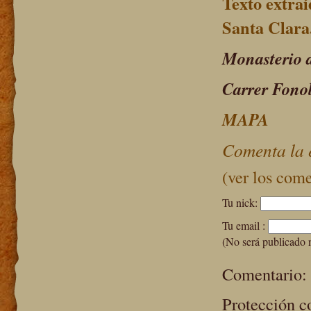
Texto extra
Santa Clara
Monasterio 
Carrer Fonoll
MAPA
Comenta la 
(ver los come
Tu nick:
Tu email :
(No será publicado 
Comentario:
Protección c