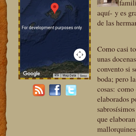
famil
aquí- y es gr
de las herman
For development purposes only
Como casi to
unas docenas
convento si s
Terms
Map Data
boda; pero la
cosas: como q
elaborados p
For development purposes only
sabrosísimos
que elaboran
mallorquines 