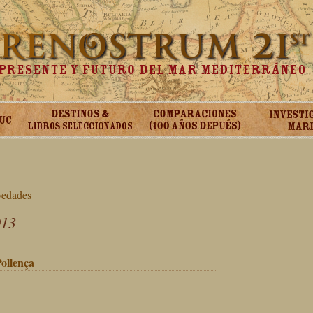
vedades
013
ollença