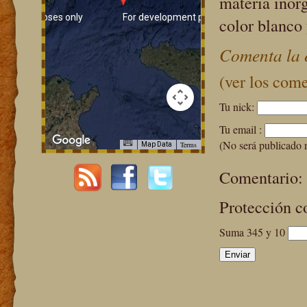
materia inor
ment purposes only
For development purposes only
color blanco 
Comenta la 
(ver los come
Tu nick:
Tu email :
(No será publicado 
Terms
Map Data
Comentario:
ment purposes only
For development purposes only
Protección c
Suma 345 y 10