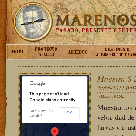
ment purposes only
For development purposes only
Muestra 8 
24/06/2011 0:0
This page can't load
< Muestra 9 2011
Google Maps correctly.
Muestra toma
Do you own this
OK
velocidad de
website?
larvas y cru